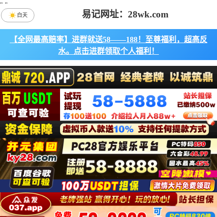
"
"
易记网址：28wk.com
白天