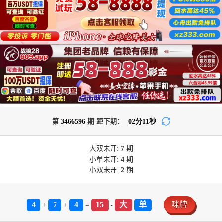
第
3466596
期 距下期：
02
分
11
秒
大双
未开:
7
期
小单
未开:
4
期
小双
未开:
2
期
4
7
4
15
大
单
咪牌
+
+
=
-