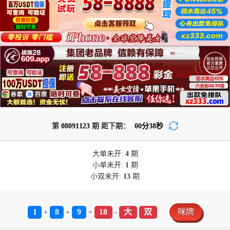
第
08091123
期 距下期：
00
分
38
秒
大单
未开:
4
期
小单
未开:
1
期
小双
未开:
13
期
1
8
9
18
大
双
咪牌
+
+
=
-