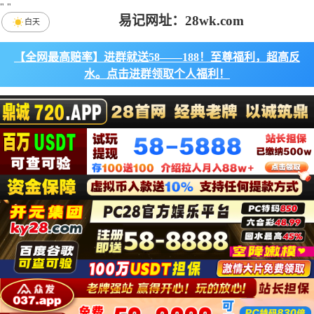
"
"
易记网址：28wk.com
白天