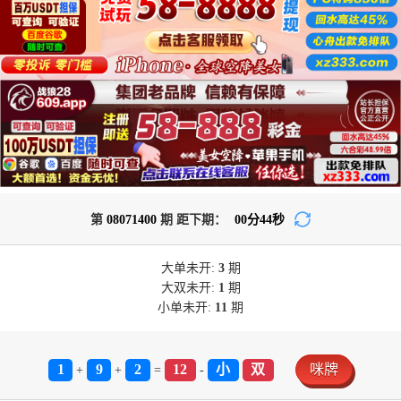
第
08071400
期 距下期：
00
分
44
秒
大单
未开:
3
期
大双
未开:
1
期
小单
未开:
11
期
1
9
2
12
小
双
咪牌
+
+
=
-